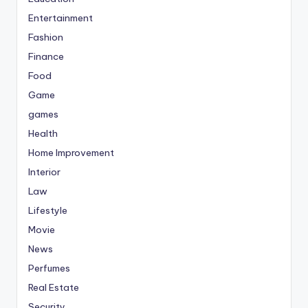
Entertainment
Fashion
Finance
Food
Game
games
Health
Home Improvement
Interior
Law
Lifestyle
Movie
News
Perfumes
Real Estate
Security