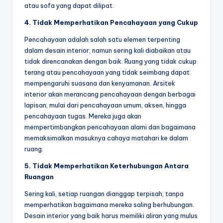
atau sofa yang dapat dilipat.
4. Tidak Memperhatikan Pencahayaan yang Cukup
Pencahayaan adalah salah satu elemen terpenting
dalam desain interior, namun sering kali diabaikan atau
tidak direncanakan dengan baik. Ruang yang tidak cukup
terang atau pencahayaan yang tidak seimbang dapat
mempengaruhi suasana dan kenyamanan. Arsitek
interior akan merancang pencahayaan dengan berbagai
lapisan, mulai dari pencahayaan umum, aksen, hingga
pencahayaan tugas. Mereka juga akan
mempertimbangkan pencahayaan alami dan bagaimana
memaksimalkan masuknya cahaya matahari ke dalam
ruang.
5. Tidak Memperhatikan Keterhubungan Antara
Ruangan
Sering kali, setiap ruangan dianggap terpisah, tanpa
memperhatikan bagaimana mereka saling berhubungan.
Desain interior yang baik harus memiliki aliran yang mulus