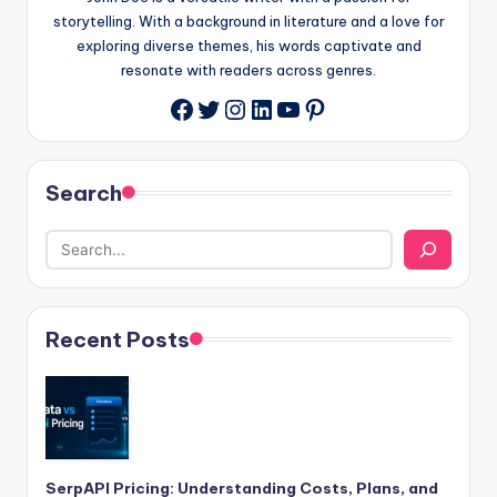
storytelling. With a background in literature and a love for
exploring diverse themes, his words captivate and
resonate with readers across genres.
Twitter
Instagram
LinkedIn
YouTube
Pinterest
Facebook
Search
Recent Posts
SerpAPI Pricing: Understanding Costs, Plans, and