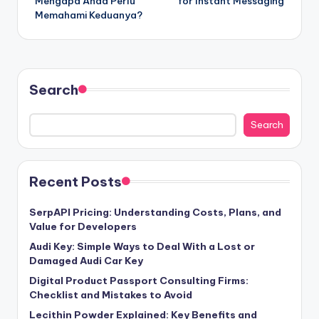
Mengapa Anda Perlu
for Instant Messaging
Memahami Keduanya?
Search
Search
Recent Posts
SerpAPI Pricing: Understanding Costs, Plans, and
Value for Developers
Audi Key: Simple Ways to Deal With a Lost or
Damaged Audi Car Key
Digital Product Passport Consulting Firms:
Checklist and Mistakes to Avoid
Lecithin Powder Explained: Key Benefits and