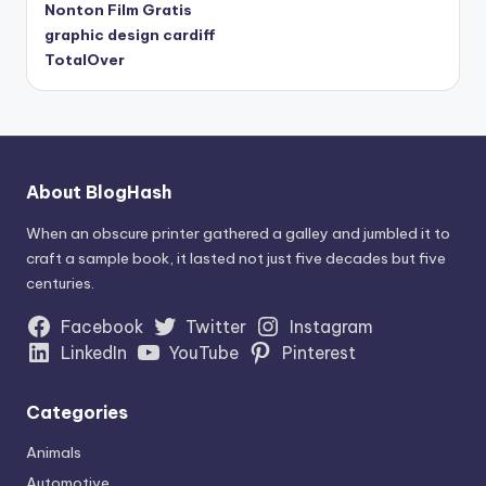
Nonton Film Gratis
graphic design cardiff
TotalOver
About BlogHash
When an obscure printer gathered a galley and jumbled it to
craft a sample book, it lasted not just five decades but five
centuries.
Facebook
Twitter
Instagram
LinkedIn
YouTube
Pinterest
Categories
Animals
Automotive