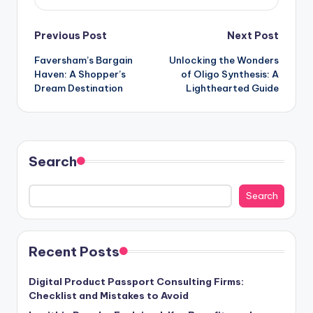
Post
Previous Post
Next Post
Faversham’s Bargain
Unlocking the Wonders
navigation
Haven: A Shopper’s
of Oligo Synthesis: A
Dream Destination
Lighthearted Guide
Search
Search
Recent Posts
Digital Product Passport Consulting Firms:
Checklist and Mistakes to Avoid