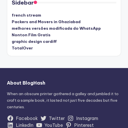
Sidebar
french stream
Packers and Movers in Ghaziabad
melhores versões modificada do WhatsApp
Nonton Film Gratis
graphic design cardiff
TotalOver
About BlogHash
When an obscure printer gathered a galley and jumbled it to
craft a sample book, it lasted not just five decades but five
centuries.
Facebook
Twitter
Instagram
LinkedIn
YouTube
Pinterest