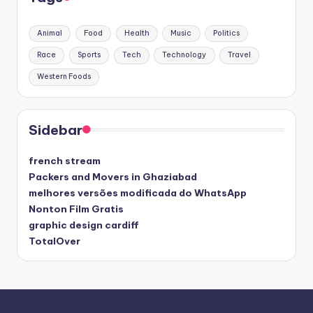
Animal
Food
Health
Music
Politics
Race
Sports
Tech
Technology
Travel
Western Foods
Sidebar
french stream
Packers and Movers in Ghaziabad
melhores versões modificada do WhatsApp
Nonton Film Gratis
graphic design cardiff
TotalOver