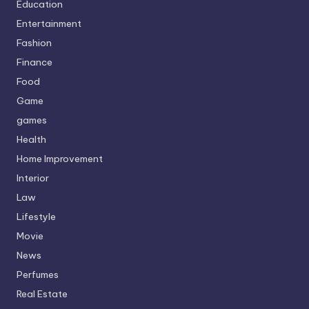
Education
Entertainment
Fashion
Finance
Food
Game
games
Health
Home Improvement
Interior
Law
Lifestyle
Movie
News
Perfumes
Real Estate