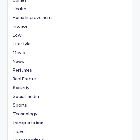
Health
Home Improvement
Interior
Law
Lifestyle
Movie
News
Perfumes
Real Estate
Security
Social media
Sports
Technology
transportation
Travel
Uncategorized