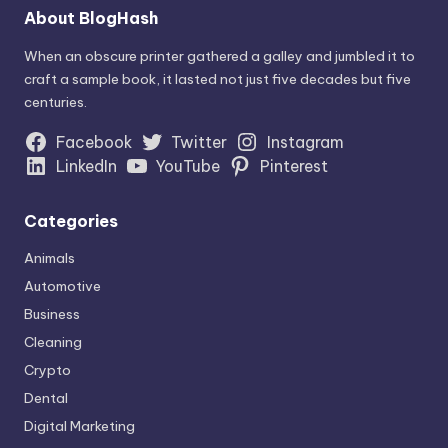
About BlogHash
When an obscure printer gathered a galley and jumbled it to
craft a sample book, it lasted not just five decades but five
centuries.
Facebook
Twitter
Instagram
LinkedIn
YouTube
Pinterest
Categories
Animals
Automotive
Business
Cleaning
Crypto
Dental
Digital Marketing