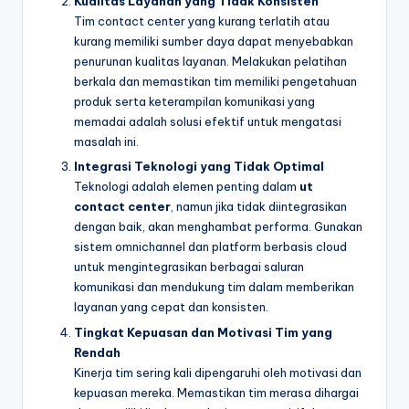
Kualitas Layanan yang Tidak Konsisten
Tim contact center yang kurang terlatih atau
kurang memiliki sumber daya dapat menyebabkan
penurunan kualitas layanan. Melakukan pelatihan
berkala dan memastikan tim memiliki pengetahuan
produk serta keterampilan komunikasi yang
memadai adalah solusi efektif untuk mengatasi
masalah ini.
Integrasi Teknologi yang Tidak Optimal
Teknologi adalah elemen penting dalam
ut
contact center
, namun jika tidak diintegrasikan
dengan baik, akan menghambat performa. Gunakan
sistem omnichannel dan platform berbasis cloud
untuk mengintegrasikan berbagai saluran
komunikasi dan mendukung tim dalam memberikan
layanan yang cepat dan konsisten.
Tingkat Kepuasan dan Motivasi Tim yang
Rendah
Kinerja tim sering kali dipengaruhi oleh motivasi dan
kepuasan mereka. Memastikan tim merasa dihargai