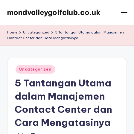
mondvalleygolfclub.co.uk
Skip
to
content
Home
Uncategorized
5 Tantangan Utama dalam Manajemen
Contact Center dan Cara Mengatasinya
Posted
Uncategorized
in
5 Tantangan Utama
dalam Manajemen
Contact Center dan
Cara Mengatasinya